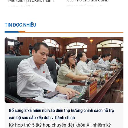
Phó Chủ tịch UBND thành
thành phố ngày 7-8
phố ngày 07-8
TIN ĐỌC NHIỀU
Bổ sung 8 xã miền núi vào diện thụ hưởng chính sách hỗ trợ
cán bộ sau sắp xếp đơn vị hành chính
Kỳ họp thứ 5 (kỳ họp chuyên đề) khóa XI, nhiệm kỳ