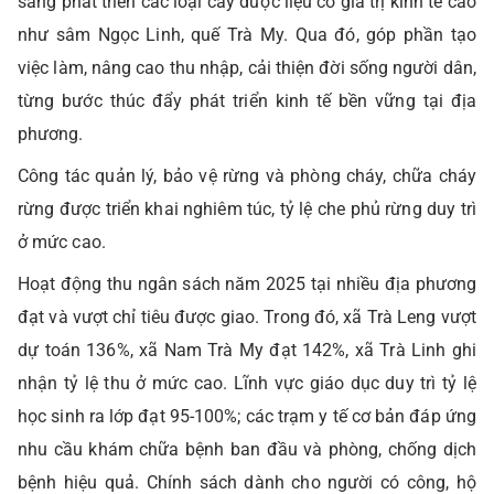
sang phát triển các loại cây dược liệu có giá trị kinh tế cao
như sâm Ngọc Linh, quế Trà My. Qua đó, góp phần tạo
việc làm, nâng cao thu nhập, cải thiện đời sống người dân,
từng bước thúc đẩy phát triển kinh tế bền vững tại địa
phương.
Công tác quản lý, bảo vệ rừng và phòng cháy, chữa cháy
rừng được triển khai nghiêm túc, tỷ lệ che phủ rừng duy trì
ở mức cao.
Hoạt động thu ngân sách năm 2025 tại nhiều địa phương
đạt và vượt chỉ tiêu được giao. Trong đó, xã Trà Leng vượt
dự toán 136%, xã Nam Trà My đạt 142%, xã Trà Linh ghi
nhận tỷ lệ thu ở mức cao. Lĩnh vực giáo dục duy trì tỷ lệ
học sinh ra lớp đạt 95-100%; các trạm y tế cơ bản đáp ứng
nhu cầu khám chữa bệnh ban đầu và phòng, chống dịch
bệnh hiệu quả. Chính sách dành cho người có công, hộ