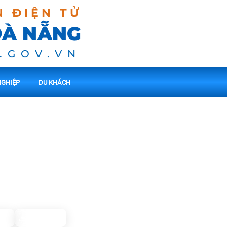
N ĐIỆN TỬ
ĐÀ NẴNG
.GOV.VN
GHIỆP
DU KHÁCH
00
: Hội An - Nơi ký ức ở lại
843
Tải xuống