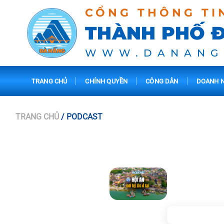
CỔNG THÔNG TI
THÀNH PHỐ 
WWW.DANANG
TRANG CHỦ
CHÍNH QUYỀN
CÔNG DÂN
DOANH N
TRANG CHỦ
/ PODCAST
26/04/2026 07:
Podcast
Lượt xem: 2