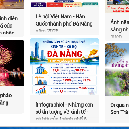
Lễ hội Việt Nam - Hàn
ình diễn
Ánh nến
Quốc thành phố Đà Nẵng
há của
sáng nh
năm 2026
n nhân
quên
 pháo
Nẵng
[Infographic] - Những con
Đi qua 
số ấn tượng về kinh tế -
Sơn Trà
xã hội của thành phố 6
tháng đầu năm 2026