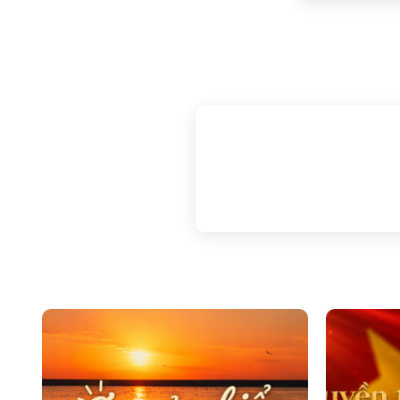
Không ồn ào, kh
khoảng lặng giữ
mang trong mình
00:00