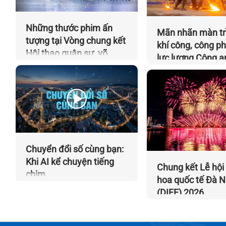
Những thước phim ấn
Mãn nhãn màn tr
tượng tại Vòng chung kết
khí công, công p
Hội thao quân sự, võ
lực lượng Công a
thuật và thể thao CAND
dân
năm 2026
Chuyển đổi số cùng bạn:
Khi AI kể chuyện tiếng
Chung kết Lễ hội
chim
hoa quốc tế Đà 
(DIFF) 2026