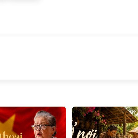
ông phô trương, không vội vã chạy theo những nhịp điệu của thờ
a dòng chảy hối hả của du lịch hiện đại. Một đô thị cổ nép mìn
 một sức hút rất riêng – thứ sức hút không đến từ sự hào nhoá