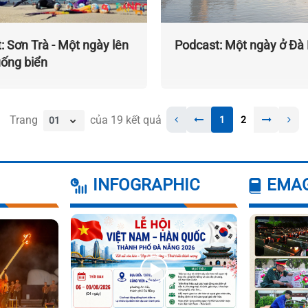
: Sơn Trà - Một ngày lên
Podcast: Một ngày ở Đà
uống biển
Trang
của
19
kết quả
1
2
INFOGRAPHIC
EMA