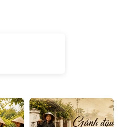
i đại, Hội An hiện ra như một
h bên dòng sông Hoài, nhưng lại
ng, mà đến từ chiều sâu.
5:08