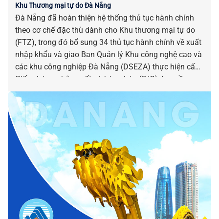
Khu Thương mại tự do Đà Nẵng
Đà Nẵng đã hoàn thiện hệ thống thủ tục hành chính
theo cơ chế đặc thù dành cho Khu thương mại tự do
(FTZ), trong đó bổ sung 34 thủ tục hành chính về xuất
nhập khẩu và giao Ban Quản lý Khu công nghệ cao và
các khu công nghiệp Đà Nẵng (DSEZA) thực hiện cấp
Giấy chứng nhận xuất xứ hàng hóa (C/O), tạo nền
tảng sẵn sàng đưa FTZ vào vận hành, nâng cao hiệu
quả thu hút đầu tư và phát triển thương mại quốc tế.