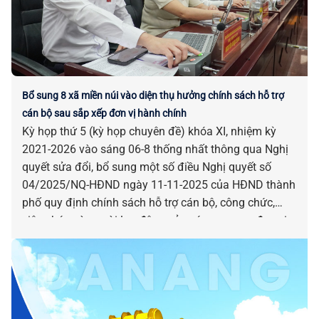
Bổ sung 8 xã miền núi vào diện thụ hưởng chính sách hỗ trợ
cán bộ sau sắp xếp đơn vị hành chính
Kỳ họp thứ 5 (kỳ họp chuyên đề) khóa XI, nhiệm kỳ
2021-2026 vào sáng 06-8 thống nhất thông qua Nghị
quyết sửa đổi, bổ sung một số điều Nghị quyết số
04/2025/NQ-HĐND ngày 11-11-2025 của HĐND thành
phố quy định chính sách hỗ trợ cán bộ, công chức,
viên chức và người lao động của các cơ quan, đơn vị
bị tác động, ảnh hưởng do sắp xếp đơn vị hành chính.