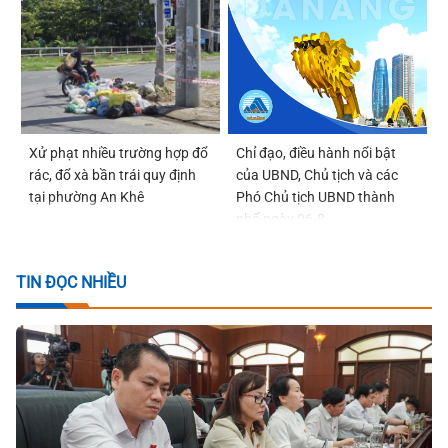
Xử phạt nhiều trường hợp đổ
Chỉ đạo, điều hành nổi bật
rác, đổ xà bần trái quy định
của UBND, Chủ tịch và các
tại phường An Khê
Phó Chủ tịch UBND thành
phố ngày 06-8
TIN ĐỌC NHIỀU