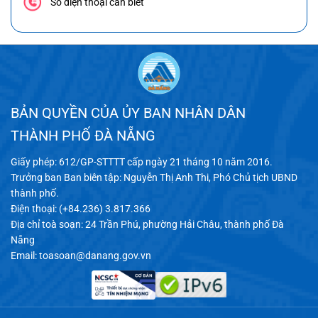
Số điện thoại cần biết
BẢN QUYỀN CỦA ỦY BAN NHÂN DÂN
THÀNH PHỐ ĐÀ NẴNG
Giấy phép: 612/GP-STTTT cấp ngày 21 tháng 10 năm 2016.
Trưởng ban Ban biên tập: Nguyễn Thị Anh Thi, Phó Chủ tịch UBND
thành phố.
Điện thoại: (+84.236) 3.817.366
Địa chỉ toà soạn: 24 Trần Phú, phường Hải Châu, thành phố Đà
Nẵng
Email:
toasoan@danang.gov.vn