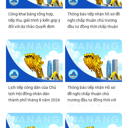
Công khai bảng tổng hợp,
Thông báo tiếp nhận hồ sơ đề
tiếp thu, giải trình ý kiến góp ý
nghị chấp thuận chủ trương
đối với dự thảo Quyết định
đầu tư đồng thời chấp thuận
của UBND thành phố ban
nhà đầu tư Dự án đầu tư xây
hành Quy chế tổ chức và
dựng và kinh doanh kết cấu
hoạt động của thôn, tổ dân
hạ tầng khu chức năng tại vị
phố
trí số 6 thuộc Khu thương
mại tự do Đà Nẵng
Lịch tiếp công dân của Chủ
Thông báo tiếp nhận Hồ sơ
tịch Hội đồng nhân dân
đề nghị chấp thuận chủ
thành phố tháng 8 năm 2026
trương đầu tư đồng thời với
chấp thuận nhà đầu tư dự án
Viện Nghiên cứu, phát triển,
ứng dụng công nghệ bán dẫn
và trí tuệ nhân tạo Đà Nẵng