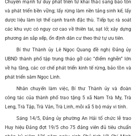
Chuyển mạnh tư duy phát triển từ khai thác sang bảo tồn
và phát triển bền vững; lấy rừng làm nền tảng sinh kế, lấy
dược liệu làm lợi thế cạnh tranh đặc thù. Tiếp tục rà soát
các khu vực có nguy cơ cao về thiên tai, sạt lở; xây dựng
phương án sắp xếp, ổn định dân cư theo thứ tự ưu tiên.
Bí thư Thành ủy Lê Ngọc Quang đề nghị Đảng ủy
UBND thành phố tập trung tháo gỡ các “điểm nghẽn” lớn
về hạ tầng, các cơ chế phát triển kinh tế rừng, bảo tồn và
phát triển sâm Ngọc Linh.
Nhân chuyến làm việc, Bí thư Thành ủy và đoàn
công tác của thành phố trao tặng 5 xã Nam Trà My, Trà
Leng, Trà Tập, Trà Vân, Trà Linh, mỗi xã 5 bộ máy vi tính.
Sáng 14/5, Đảng ủy phường An Hải tổ chức lễ trao
Huy hiệu Đảng đợt 19/5 cho 75 đảng viên đủ tiêu chuẩn