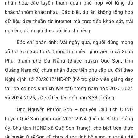
nhân hóa, các tuyến tham quan phù hợp với từng du
khách/nhóm khác nhau. Đặc biệt, dự án không tổng hợp
dữ liệu đơn thuần từ internet mà trực tiếp khảo sát, trải
nghiệm, đánh giá theo bộ tiêu chí riêng.
Báo chí phản ánh: Vài ngày qua, người dùng mạng
xã hội xôn xao trước thông tin nhiều giáo viên ở xã Xuân
Phú, thành phố Đà Nẵng (thuộc huyện Quế Sơn, tỉnh
Quảng Nam cũ) chưa nhận được tiền phụ cấp ưu đãi theo
Nghị định số 28/2012/NĐ-CP (hỗ trợ giáo viên giảng dạy
tại lớp có học sinh khuyết tật) trong năm học 2023-2024
và 2024-2025, với số tiền lên đến hơn 3,33 tỉ đồng.
Ông Nguyễn Phước Sơn – nguyên Chủ tịch UBND
huyện Quế Sơn giai đoạn 2021-2024 (hiện là Bí thư Đảng
ủy, Chủ tịch HĐND xã Quế Sơn Trung), cho biết trên thực
tế, huyện Quế Sơn cũ chưa được tỉnh bổ sung mục tiêu để