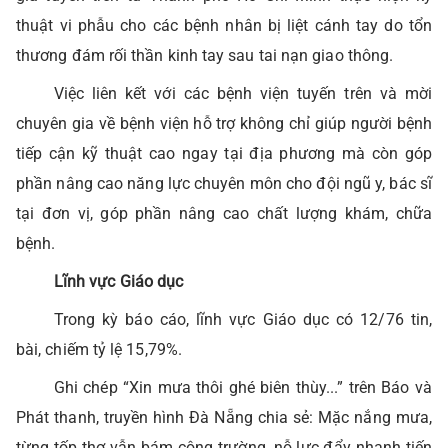
thuật vi phẫu cho các bệnh nhân bị liệt cánh tay do tổn
thương đám rối thần kinh tay sau tai nạn giao thông.
Việc liên kết với các bệnh viện tuyến trên và mời
chuyên gia về bệnh viện hỗ trợ không chỉ giúp người bệnh
tiếp cận kỹ thuật cao ngay tại địa phương mà còn góp
phần nâng cao năng lực chuyên môn cho đội ngũ y, bác sĩ
tại đơn vị, góp phần nâng cao chất lượng khám, chữa
bệnh.
Lĩnh vực Giáo dục
Trong kỳ báo cáo, lĩnh vực Giáo dục có 12/76 tin,
bài, chiếm tỷ lệ 15,79%.
Ghi chép “Xin mưa thôi ghé biên thùy...” trên Báo và
Phát thanh, truyền hình Đà Nẵng chia sẻ: Mặc nắng mưa,
từng tốp thợ vẫn bám công trường, nỗ lực đẩy nhanh tiến