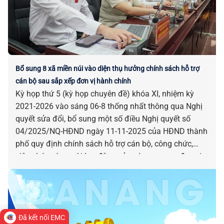
Bổ sung 8 xã miền núi vào diện thụ hưởng chính sách hỗ trợ
cán bộ sau sắp xếp đơn vị hành chính
Kỳ họp thứ 5 (kỳ họp chuyên đề) khóa XI, nhiệm kỳ
2021-2026 vào sáng 06-8 thống nhất thông qua Nghị
quyết sửa đổi, bổ sung một số điều Nghị quyết số
04/2025/NQ-HĐND ngày 11-11-2025 của HĐND thành
phố quy định chính sách hỗ trợ cán bộ, công chức,
viên chức và người lao động của các cơ quan, đơn vị
bị tác động, ảnh hưởng do sắp xếp đơn vị hành chính.
Đã kết nối EMC