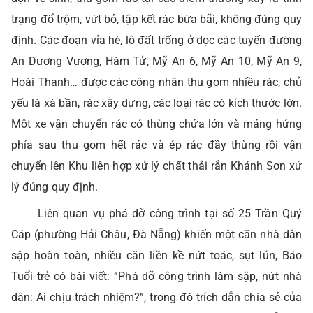
trạng đổ trộm, vứt bỏ, tập kết rác bừa bãi, không đúng quy
định. Các đoạn vỉa hè, lô đất trống ở dọc các tuyến đường
An Dương Vương, Hàm Tử, Mỹ An 6, Mỹ An 10, Mỹ An 9,
Hoài Thanh… được các công nhân thu gom nhiều rác, chủ
yếu là xà bần, rác xây dựng, các loại rác có kích thước lớn.
Một xe vận chuyển rác có thùng chứa lớn và máng hứng
phía sau thu gom hết rác và ép rác đầy thùng rồi vận
chuyển lên Khu liên hợp xử lý chất thải rắn Khánh Sơn xử
lý đúng quy định.
Liên quan vụ phá dỡ công trình tại số 25 Trần Quý
Cáp (phường Hải Châu, Đà Nẵng) khiến một căn nhà dân
sập hoàn toàn, nhiều căn liền kề nứt toác, sụt lún, Báo
Tuổi trẻ có bài viết: “Phá dỡ công trình làm sập, nứt nhà
dân: Ai chịu trách nhiệm?”, trong đó trích dẫn chia sẻ của