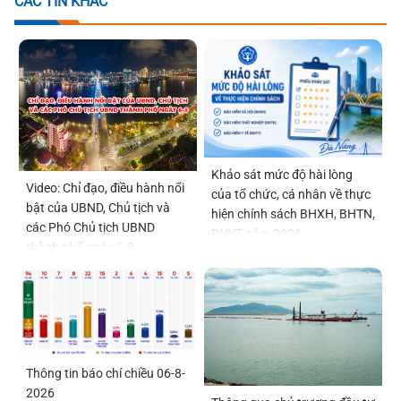
CÁC TIN KHÁC
Khảo sát mức độ hài lòng
Video: Chỉ đạo, điều hành nổi
của tổ chức, cá nhân về thực
bật của UBND, Chủ tịch và
hiện chính sách BHXH, BHTN,
các Phó Chủ tịch UBND
BHYT năm 2026
thành phố ngày 6-8
Thông tin báo chí chiều 06-8-
2026