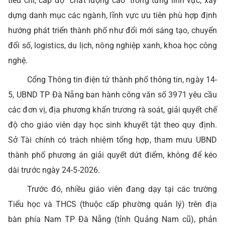
tiêu chí, cấp độ “chất lượng cao” trong từng lĩnh vực; xây
dựng danh mục các ngành, lĩnh vực ưu tiên phù hợp định
hướng phát triển thành phố như đổi mới sáng tạo, chuyển
đổi số, logistics, du lịch, nông nghiệp xanh, khoa học công
nghệ.
Cổng Thông tin điện tử thành phố thông tin, ngày 14-
5, UBND TP Đà Nẵng ban hành công văn số 3971 yêu cầu
các đơn vị, địa phương khẩn trương rà soát, giải quyết chế
độ cho giáo viên dạy học sinh khuyết tật theo quy định.
Sở Tài chính có trách nhiệm tổng hợp, tham mưu UBND
thành phố phương án giải quyết dứt điểm, không để kéo
dài trước ngày 24-5-2026.
Trước đó, nhiều giáo viên đang dạy tại các trường
Tiểu học và THCS (thuộc cấp phường quản lý) trên địa
bàn phía Nam TP Đà Nẵng (tỉnh Quảng Nam cũ), phản