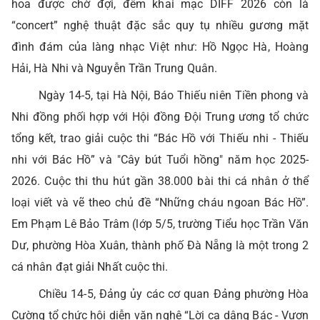
hoa được chờ đợi, đêm khai mạc DIFF 2026 còn là
“concert” nghệ thuật đặc sắc quy tụ nhiều gương mặt
đình đám của làng nhạc Việt như: Hồ Ngọc Hà, Hoàng
Hải, Hà Nhi và Nguyễn Trần Trung Quân.
Ngày 14-5, tại Hà Nội, Báo Thiếu niên Tiền phong và
Nhi đồng phối hợp với Hội đồng Đội Trung ương tổ chức
tổng kết, trao giải cuộc thi “Bác Hồ với Thiếu nhi - Thiếu
nhi với Bác Hồ” và "Cây bút Tuổi hồng" năm học 2025-
2026. Cuộc thi thu hút gần 38.000 bài thi cá nhân ở thể
loại viết và vẽ theo chủ đề “Những cháu ngoan Bác Hồ”.
Em Phạm Lê Bảo Trâm (lớp 5/5, trường Tiểu học Trần Văn
Dư, phường Hòa Xuân, thành phố Đà Nẵng là một trong 2
cá nhân đạt giải Nhất cuộc thi.
Chiều 14-5, Đảng ủy các cơ quan Đảng phường Hòa
Cường tổ chức hội diễn văn nghệ “Lời ca dâng Bác - Vươn