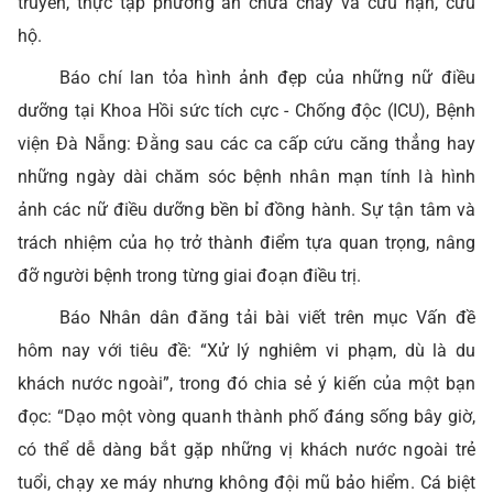
truyền, thực tập phương án chữa cháy và cứu nạn, cứu
hộ.
Báo chí lan tỏa hình ảnh đẹp của những nữ điều
dưỡng tại Khoa Hồi sức tích cực - Chống độc (ICU), Bệnh
viện Đà Nẵng: Đằng sau các ca cấp cứu căng thẳng hay
những ngày dài chăm sóc bệnh nhân mạn tính là hình
ảnh các nữ điều dưỡng bền bỉ đồng hành. Sự tận tâm và
trách nhiệm của họ trở thành điểm tựa quan trọng, nâng
đỡ người bệnh trong từng giai đoạn điều trị.
Báo Nhân dân đăng tải bài viết trên mục Vấn đề
hôm nay với tiêu đề: “Xử lý nghiêm vi phạm, dù là du
khách nước ngoài”, trong đó chia sẻ ý kiến của một bạn
đọc: “Dạo một vòng quanh thành phố đáng sống bây giờ,
có thể dễ dàng bắt gặp những vị khách nước ngoài trẻ
tuổi, chạy xe máy nhưng không đội mũ bảo hiểm. Cá biệt