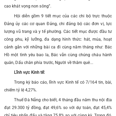
cao khát vọng non sông”.
Hội diễn gồm 9 tiết mục của các chi bộ trực thuộc
Đảng ủy các cơ quan Đảng, chi đảng bộ các đơn vị, lực
lượng vũ trang và y tế phường. Các tiết mục được đầu tư
công phu, kỹ lưỡng, đa dạng hình thức: hát, múa, hoạt
cảnh gắn với những bài ca đi cùng năm tháng như: Bác
Hồ một tình yêu bao la, Bác vẫn cùng chúng cháu hành
quân, Dấu chân phía trước, Người về thăm quê...
Lĩnh vực Kinh tế:
Trong kỳ báo cáo, lĩnh vực Kinh tế
có 7/164 tin, bài,
chiếm tỷ lệ 4,27%.
Thuế Đà Nẵng cho biết, 4 tháng đầu năm thu nội địa
đạt 29.300 tỷ đồng, đạt 49,6% so với dự toán, đạt 45,4%
chỉ tiêu phấn đấu và tăng 75,8% so với cùng kỳ. Trong đó,