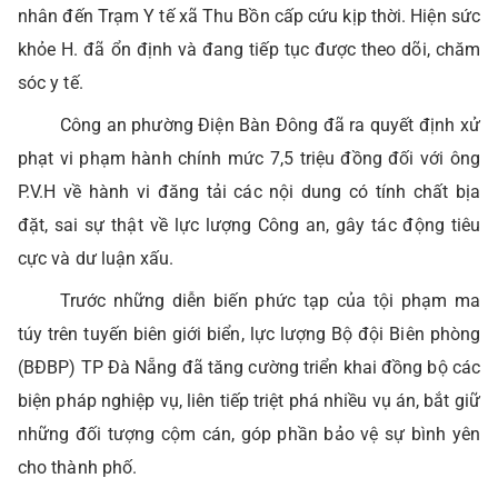
nhân đến Trạm Y tế xã Thu Bồn cấp cứu kịp thời.
H
iện sức
khỏe H. đã ổn định và đang tiếp tục được theo dõi, chăm
sóc y tế.
Công an phường Điện Bàn Đông đã ra quyết định xử
phạt vi phạm hành chính mức 7,5 triệu đồng đối với ông
P.V.H về hành vi đăng tải các nội dung có tính chất bịa
đặt, sai sự thật về lực lượng Công an, gây tác động tiêu
cực và dư luận xấu.
Trước những diễn biến phức tạp của tội phạm ma
túy trên tuyến biên giới biển, lực lượng Bộ đội Biên phòng
(BĐBP) TP Đà Nẵng đã tăng cường triển khai đồng bộ các
biện pháp nghiệp vụ, liên tiếp triệt phá nhiều vụ án, bắt giữ
những đối tượng cộm cán, góp phần bảo vệ sự bình yên
cho thành phố.