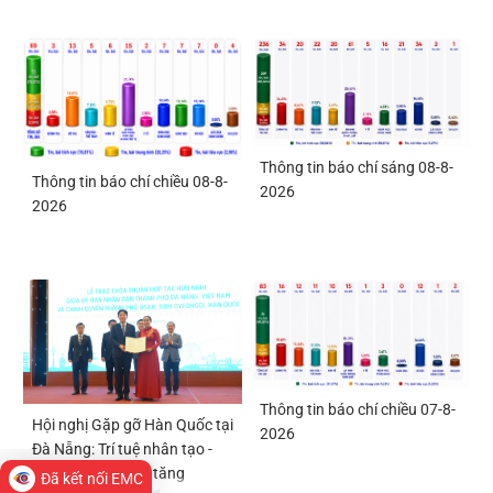
Thông tin báo chí sáng 08-8-
Thông tin báo chí chiều 08-8-
2026
2026
Thông tin báo chí chiều 07-8-
Hội nghị Gặp gỡ Hàn Quốc tại
2026
Đà Nẵng: Trí tuệ nhân tạo -
Động lực mới cho tăng
Đã kết nối EMC