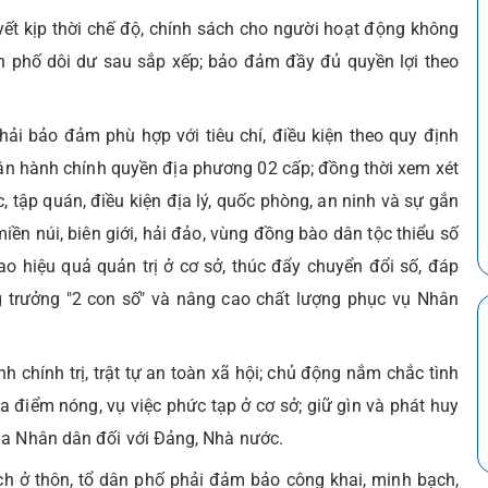
yết kịp thời chế độ, chính sách cho người hoạt động không
ân phố dôi dư sau sắp xếp; bảo đảm đầy đủ quyền lợi theo
hải bảo đảm phù hợp với tiêu chí, điều kiện theo quy định
ận hành chính quyền địa phương 02 cấp; đồng thời xem xét
, tập quán, điều kiện địa lý, quốc phòng, an ninh và sự gắn
iền núi, biên giới, hải đảo, vùng đồng bào dân tộc thiểu số
ao hiệu quả quản trị ở cơ sở, thúc đẩy chuyển đổi số, đáp
g trưởng "2 con số" và nâng cao chất lượng phục vụ Nhân
nh chính trị, trật tự an toàn xã hội; chủ động nắm chắc tình
ra điểm nóng, vụ việc phức tạp ở cơ sở; giữ gìn và phát huy
ủa Nhân dân đối với Đảng, Nhà nước.
ch ở thôn, tổ dân phố phải đảm bảo công khai, minh bạch,