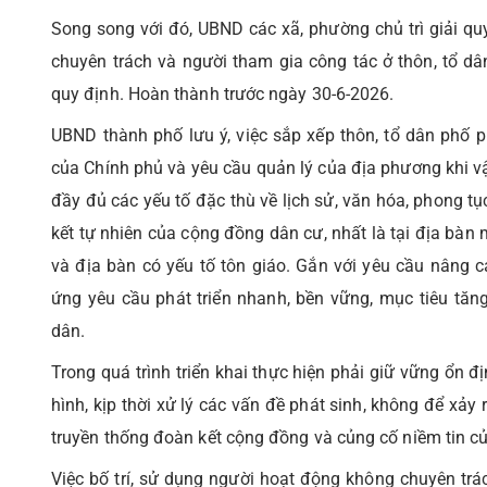
Song song với đó, UBND các xã, phường chủ trì giải qu
chuyên trách và người tham gia công tác ở thôn, tổ d
quy định. Hoàn thành trước ngày 30-6-2026.
UBND thành phố lưu ý, việc sắp xếp thôn, tổ dân phố p
của Chính phủ và yêu cầu quản lý của địa phương khi v
đầy đủ các yếu tố đặc thù về lịch sử, văn hóa, phong tục
kết tự nhiên của cộng đồng dân cư, nhất là tại địa bàn m
và địa bàn có yếu tố tôn giáo. Gắn với yêu cầu nâng c
ứng yêu cầu phát triển nhanh, bền vững, mục tiêu tăn
dân.
Trong quá trình triển khai thực hiện phải giữ vững ổn đị
hình, kịp thời xử lý các vấn đề phát sinh, không để xảy 
truyền thống đoàn kết cộng đồng và củng cố niềm tin c
Việc bố trí, sử dụng người hoạt động không chuyên trá