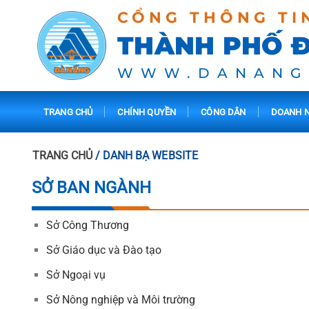
CỔNG THÔNG TI
THÀNH PHỐ 
WWW.DANANG
TRANG CHỦ
CHÍNH QUYỀN
CÔNG DÂN
DOANH N
TRANG CHỦ
/ DANH BẠ WEBSITE
SỞ BAN NGÀNH
Sở Công Thương
Sở Giáo dục và Đào tạo
Sở Ngoại vụ
Sở Nông nghiệp và Môi trường