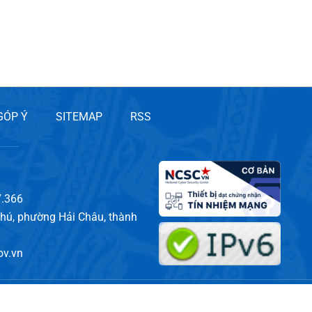
GÓP Ý
SITEMAP
RSS
7.366
Phú, phường Hải Châu, thành
v.vn
 lại thông tin từ Website này