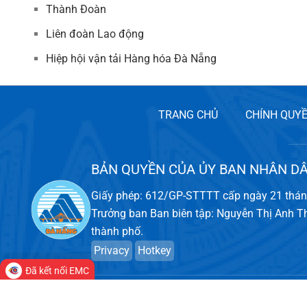
Thành Đoàn
Liên đoàn Lao động
Hiệp hội vận tải Hàng hóa Đà Nẵng
TRANG CHỦ
CHÍNH QUY
BẢN QUYỀN CỦA ỦY BAN NHÂN D
Giấy phép: 612/GP-STTTT cấp ngày 21 thá
Trưởng ban Ban biên tập: Nguyễn Thị Anh T
thành phố.
Privacy
Hotkey
Đã kết nối EMC
Ghi rõ nguồn Cổng Thông ti