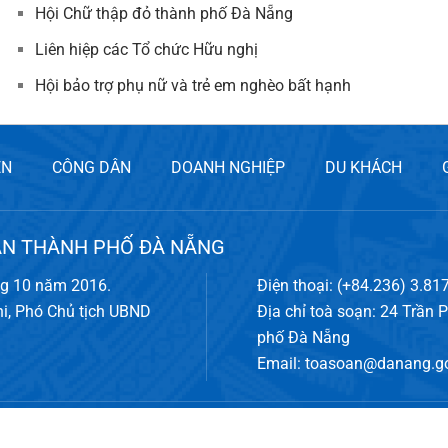
Hội Chữ thập đỏ thành phố Đà Nẵng
Liên hiệp các Tổ chức Hữu nghị
Hội bảo trợ phụ nữ và trẻ em nghèo bất hạnh
ỀN
CÔNG DÂN
DOANH NGHIỆP
DU KHÁCH
ÂN THÀNH PHỐ ĐÀ NẴNG
ng 10 năm 2016.
Điện thoại: (+84.236) 3.81
hi, Phó Chủ tịch UBND
Địa chỉ toà soạn: 24 Trần 
phố Đà Nẵng
Email:
toasoan@danang.go
n điện tử thành phố Đà Nẵng hoặc
www.danang.gov.vn
khi bạn phát hành