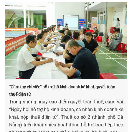
đáng chú ý là nâng ngưỡng doanh thu không phải nộp
thuế đối với hộ kinh doanh từ 500 triệu đồng lên 1 tỷ
đồng/năm.
“Cầm tay chỉ việc” hỗ trợ hộ kinh doanh kê khai, quyết toán
thuế điện tử
Trong những ngày cao điểm quyết toán thuế, cùng với
“Ngày hội hỗ trợ hộ kinh doanh, cá nhân kinh doanh kê
khai, nộp thuế điện tử”, Thuế cơ sở 2 (thành phố Đà
Nẵng) triển khai nhiều hoạt động hỗ trợ trực tiếp theo