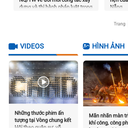
dựng và thi hành pháp luật trong
Nẵng
kỷ nguyên mới
Trang
VIDEOS
HÌNH ẢNH
Những thước phim ấn
Mãn nhãn màn tr
tượng tại Vòng chung kết
khí công, công p
Hội thao quân sự, võ