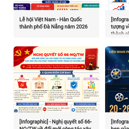
Lễ hội Việt Nam - Hàn Quốc
[Infogr
thành phố Đà Nẵng năm 2026
tượng về
thành p
2026
[Infographic] - Nghị quyết số 66-
[Infogr
NQ/TW về đổi mới công tác xây
hẹn của