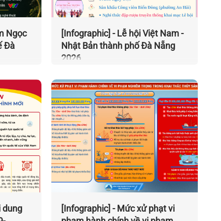
âm Ngọc
[Infographic] - Lễ hội Việt Nam -
ế Đà
Nhật Bản thành phố Đà Nẵng
2026
i dung
[Infographic] - Mức xử phạt vi
9-
phạm hành chính về vi phạm