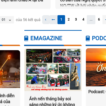
NQ/TW về hội nhập quốc
trong tình hình mới
của
56
kết quả
1
2
3
4
...
6
EMAGAZINE
POD
Podcast: 
ình diễn
Ánh nến tháng bảy soi
há của
sáng những ký ức không