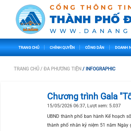
CỔNG THÔNG TI
THÀNH PHỐ 
WWW.DANANG
TRANG CHỦ
CHÍNH QUYỀN
CÔNG DÂN
DOANH N
TRANG CHỦ
/ ĐA PHƯƠNG TIỆN
/ INFOGRAPHIC
Chương trình Gala "T
15/05/2026 06:37, Lượt xem: 5.037
UBND thành phố ban hành Kế hoạch số 1
thành phố nhân kỷ niệm 51 năm Ngày g