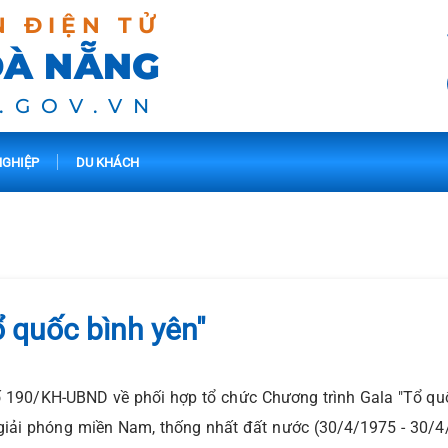
N ĐIỆN TỬ
ĐÀ NẴNG
.GOV.VN
GHIỆP
DU KHÁCH
ổ quốc bình yên"
90/KH-UBND về phối hợp tổ chức Chương trình Gala "Tổ quốc
iải phóng miền Nam, thống nhất đất nước (30/4/1975 - 30/4