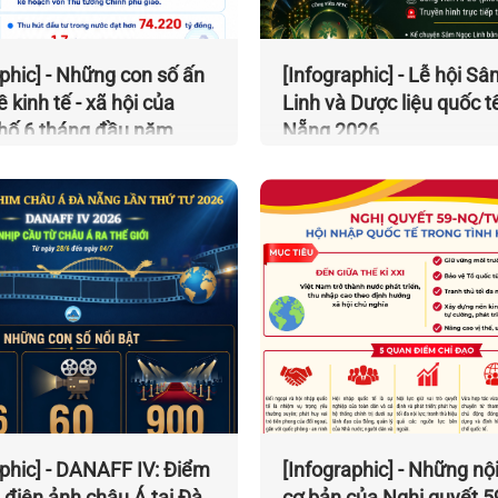
aphic] - Những con số ấn
[Infographic] - Lễ hội S
 kinh tế - xã hội của
Linh và Dược liệu quốc t
hố 6 tháng đầu năm
Nẵng 2026
aphic] - DANAFF IV: Điểm
[Infographic] - Những nộ
 điện ảnh châu Á tại Đà
cơ bản của Nghị quyết 5